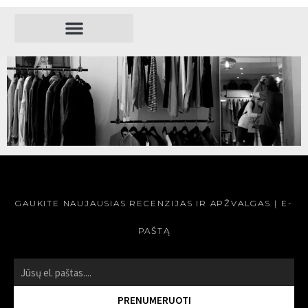
REŽISIERIAI
STICKY BLOG POST (DEMO)
SKAITYTI »
GAUKITE NAUJAUSIAS RECENZIJAS IR APŽVALGAS Į E-
PAŠTĄ
PRENUMERUOTI