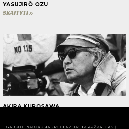
YASUJIRŌ OZU
SKAITYTI »
AKIRA KUROSAWA
SKAITYTI »
GAUKITE NAUJAUSIAS RECENZIJAS IR APŽVALGAS Į E-