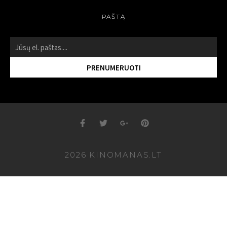
PAŠTĄ
« Atgal
1
2
Sekantis »
PRENUMERUOTI
2026 KINOMANAS.LT