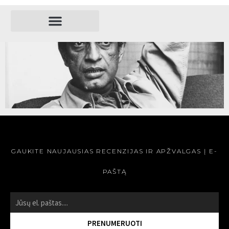
REŽISIERIAI
SATYAJIT RAY
SKAITYTI »
GAUKITE NAUJAUSIAS RECENZIJAS IR APŽVALGAS Į E-
PAŠTĄ
PRENUMERUOTI