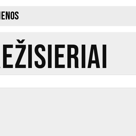
ienos
EŽISIERIAI