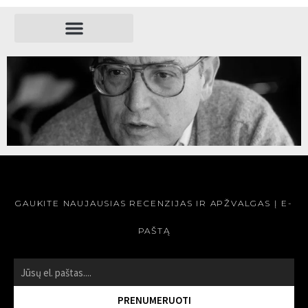
REŽISIERIAI
THEO ANGELOPOULOS
SKAITYTI »
GAUKITE NAUJAUSIAS RECENZIJAS IR APŽVALGAS Į E-
PAŠTĄ
PRENUMERUOTI