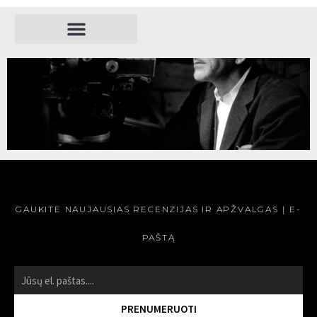
REŽISIERIAI
YASUJIRŌ OZU
SKAITYTI »
GAUKITE NAUJAUSIAS RECENZIJAS IR APŽVALGAS Į E-
PAŠTĄ
PRENUMERUOTI