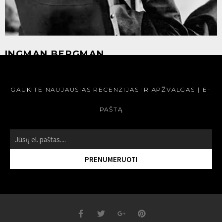
INGMAN BERGMAN
SKAITYTI »
GAUKITE NAUJAUSIAS RECENZIJAS IR APŽVALGAS Į E-
PAŠTĄ
« Atgal
1
2
Sekantis »
PRENUMERUOTI